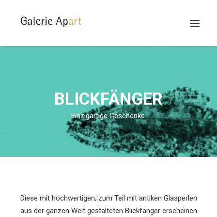
ÜBER GALERIE APART
KUNSTWERKE
BLICKFÄNGER
BLOG
Einzigartige Geschenke.
KONTAKT
SHOP
IMPRESSUM
Diese mit hochwertigen, zum Teil mit antiken Glasperlen
aus der ganzen Welt gestalteten Blickfänger erscheinen
MARCELLALASSEN.COM